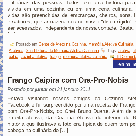
culinárias das pessoas. Todos tem uma história para
vivida em uma cozinha ou em uma cena culinária.
vidas são preenchidas de lembranças, cheiros, sons,
e sabores, que armazenamos no nosso “disco rígido” 
ser acessados, independente da nossa vontade. Basta,
[…]
Postado em
Gente de Afeto na Cozinha
,
Memória Afetiva Culinária
,
Afetivos
,
Sua História de Memória Afetiva Culinária
Tags:
afetiva
,
a
bahia
,
cozinha afetiva
,
frango
,
memória afetiva culinária
18 Comentá
leia na ín
Frango Caipira com Ora-Pro-Nobis
Postado por
jumar
em 31 janeiro 2011
Estava visitando nossos amigos da Cozinha Afe
Facebook e fui surpreendido por uma receita de Frango
com Ora-Pro-Nobis, do Chef Bruno Duarte. Além de 
receita afetiva, da Cozinha Afetiva do interior do B
história que ilustrava a foto era típica de quem tem p
cabeça na culinária de […]