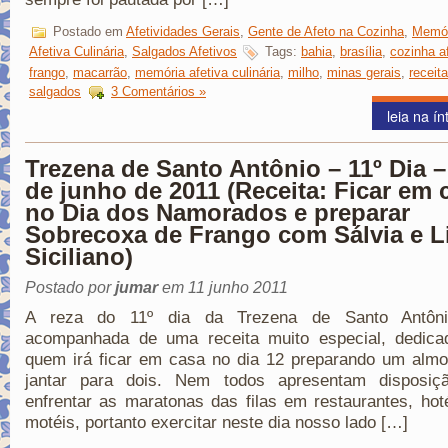
Postado em
Afetividades Gerais
,
Gente de Afeto na Cozinha
,
Memór
Afetiva Culinária
,
Salgados Afetivos
Tags:
bahia
,
brasília
,
cozinha a
frango
,
macarrão
,
memória afetiva culinária
,
milho
,
minas gerais
,
receit
salgados
3 Comentários »
leia na ín
Trezena de Santo Antônio – 11º Dia –
de junho de 2011 (Receita: Ficar em 
no Dia dos Namorados e preparar
Sobrecoxa de Frango com Sálvia e 
Siciliano)
Postado por
jumar
em 11 junho 2011
A reza do 11º dia da Trezena de Santo Antôni
acompanhada de uma receita muito especial, dedica
quem irá ficar em casa no dia 12 preparando um almo
jantar para dois. Nem todos apresentam disposiç
enfrentar as maratonas das filas em restaurantes, hot
motéis, portanto exercitar neste dia nosso lado […]