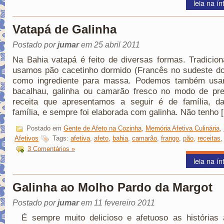
leia na ín
Vatapá de Galinha
Postado por
jumar
em 25 abril 2011
Na Bahia vatapá é feito de diversas formas. Tradicio
usamos pão cacetinho dormido (Francês no sudeste do
como ingrediente para massa. Podemos também usar
bacalhau, galinha ou camarão fresco no modo de pre
receita que apresentamos a seguir é de família, d
família, e sempre foi elaborada com galinha. Não tenho 
Postado em
Gente de Afeto na Cozinha
,
Memória Afetiva Culinária
,
Afetivos
Tags:
afetiva
,
afeto
,
bahia
,
camarão
,
frango
,
pão
,
receitas
3 Comentários »
leia na ín
Galinha ao Molho Pardo da Margot
Postado por
jumar
em 11 fevereiro 2011
É sempre muito delicioso e afetuoso as histórias a