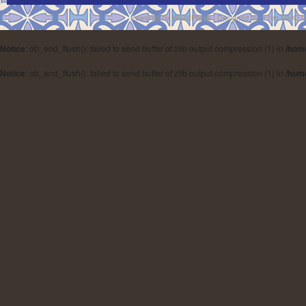
Powered by
| Designed by:
Free MMO 
WordPress
Notice
: ob_end_flush(): failed to send buffer of zlib output compression (1) in
/hom
Notice
: ob_end_flush(): failed to send buffer of zlib output compression (1) in
/hom