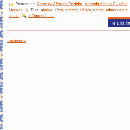
Postado em
Gente de Afeto na Cozinha
,
Memória Afetiva Culinária
,
Afetivos
Tags:
afetiva
,
afeto
,
cozinha afetiva
,
frango
,
minas gerais
,
janeiro
1 Comentário »
leia na ín
« anteriores