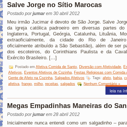
Salve Jorge no Sítio Marocas
Postado por
jumar
em 30 abril 2012
Meu irmão Jucimar é devoto de São Jorge. Salve Jorg
da igreja católica padroeiro em diversas partes do
Inglaterra, Portugal, Geórgia, Catalunha, Lituânia, M
extraoficialmente, da cidade do Rio de Janeiro 
oficialmente atribuído a São Sebastião), além de ser p
dos escoteiros, do Corinthians Paulista e da Caval
Exército Brasileiro. […]
Postado em
Afetiva Comida de Santo
,
Diversão com Afetividade
,
E
Afetivos
,
Eventos Afetivos de Cozinha
,
Festas Religiosas com Comida 
Gente de Afeto na Cozinha
,
Salgados Afetivos
Tags:
afeto
,
bahia
,
c
afetiva
,
frango
,
milho
,
receitas
,
salgados
Nenhum Comentário »
leia na ín
Megas Empadinhas Maneiras do San
Postado por
jumar
em 28 abril 2012
Inicialmente nunca entendi como um salgadinho – par