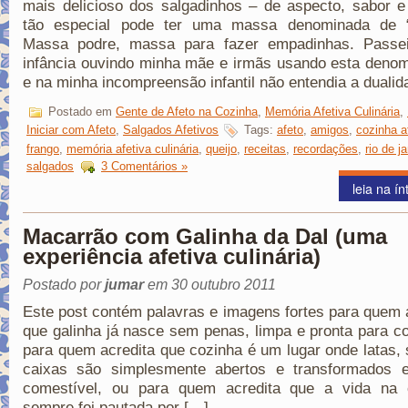
mais delicioso dos salgadinhos – de aspecto, sabor e
tão especial pode ter uma massa denominada de “
Massa podre, massa para fazer empadinhas. Passe
infância ouvindo minha mãe e irmãs usando esta deno
e na minha incompreensão infantil não entendia a duali
Postado em
Gente de Afeto na Cozinha
,
Memória Afetiva Culinária
,
Iniciar com Afeto
,
Salgados Afetivos
Tags:
afeto
,
amigos
,
cozinha a
frango
,
memória afetiva culinária
,
queijo
,
receitas
,
recordações
,
rio de j
salgados
3 Comentários »
leia na ín
Macarrão com Galinha da Dal (uma
experiência afetiva culinária)
Postado por
jumar
em 30 outubro 2011
Este post contém palavras e imagens fortes para quem 
que galinha já nasce sem penas, limpa e pronta para 
para quem acredita que cozinha é um lugar onde latas,
caixas são simplesmente abertos e transformados 
comestível, ou para quem acredita que a vida na 
sempre foi pautada por […]