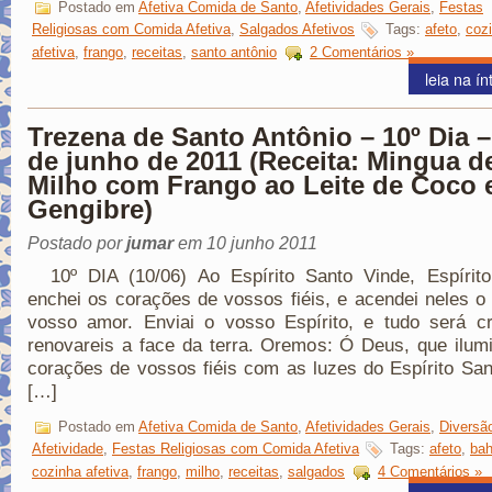
Postado em
Afetiva Comida de Santo
,
Afetividades Gerais
,
Festas
Religiosas com Comida Afetiva
,
Salgados Afetivos
Tags:
afeto
,
coz
afetiva
,
frango
,
receitas
,
santo antônio
2 Comentários »
leia na ín
Trezena de Santo Antônio – 10º Dia –
de junho de 2011 (Receita: Mingua d
Milho com Frango ao Leite de Coco 
Gengibre)
Postado por
jumar
em 10 junho 2011
10º DIA (10/06) Ao Espírito Santo Vinde, Espírito
enchei os corações de vossos fiéis, e acendei neles o
vosso amor. Enviai o vosso Espírito, e tudo será cr
renovareis a face da terra. Oremos: Ó Deus, que ilum
corações de vossos fiéis com as luzes do Espírito San
[…]
Postado em
Afetiva Comida de Santo
,
Afetividades Gerais
,
Diversã
Afetividade
,
Festas Religiosas com Comida Afetiva
Tags:
afeto
,
bah
cozinha afetiva
,
frango
,
milho
,
receitas
,
salgados
4 Comentários »