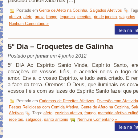
passado conservado nas […]
Postado em
Gente de Afeto na Cozinha
,
Salgados Afetivos
Tag
afetiva
,
afeto
,
arroz
,
frango
,
legumes
,
receitas
,
rio de janeiro
,
salgados
Nenhum Comentário »
leia na ín
5º Dia – Croquetes de Galinha
Postado por
jumar
em 4 junho 2012
5º DIA Ao Espírito Santo Vinde, Espírito Santo, en
corações de vossos fiéis, e acendei neles o fogo d
amor. Enviai o vosso Espírito, e tudo será criado. E re
a face da terra. Oremos: Ó Deus, que iluminais os cor
vossos fiéis com as luzes do Espírito Santo fazei que p
Postado em
Cadernos de Receitas Afetivos
,
Diversão com Afetivid
Festas Religiosas com Comida Afetiva
,
Gente de Afeto na Cozinha
,
Sal
Afetivos
Tags:
afeto
,
cozinha afetiva
,
frango
,
memória afetiva culiná
receitas
,
salgados
,
santo antônio
Nenhum Comentário »
leia na ín