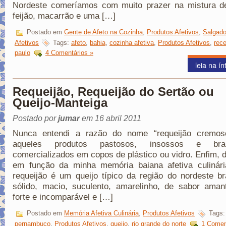
Nordeste comeríamos com muito prazer na mistura de
feijão, macarrão e uma […]
Postado em
Gente de Afeto na Cozinha
,
Produtos Afetivos
,
Salgad
Afetivos
Tags:
afeto
,
bahia
,
cozinha afetiva
,
Produtos Afetivos
,
rece
paulo
4 Comentários »
leia na ín
Requeijão, Requeijão do Sertão ou
Queijo-Manteiga
Postado por
jumar
em 16 abril 2011
Nunca entendi a razão do nome “requeijão cremos
aqueles produtos pastosos, insossos e bran
comercializados em copos de plástico ou vidro. Enfim, 
em função da minha memória baiana afetiva culinári
requeijão é um queijo típico da região do nordeste bra
sólido, macio, suculento, amarelinho, de sabor aman
forte e incomparável e […]
Postado em
Memória Afetiva Culinária
,
Produtos Afetivos
Tags
pernambuco
,
Produtos Afetivos
,
queijo
,
rio grande do norte
1 Comen