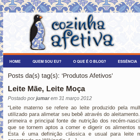
HOME
QUEM SOU EU?
O QUE É O BLOG?
ESSÊNCIA
Posts da(s) tag(s): ‘Produtos Afetivos’
Leite Mãe, Leite Moça
Postado por
jumar
em 31 março 2012
“Leite materno se refere ao leite produzido pela mu
utilizado para alimetar seu bebê através do aleitamento.
primeira e principal fonte de nutrição dos recém-nasc
que se tornem aptos a comer e digerir os alimentos s
Esta é uma definição clássica e usual para leite m