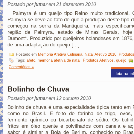
Postado por
jumar
em 21 dezembro 2010
Palmyra é um queijo tipo Reino muito tradicional.
Palmyra se deve ao fato de que a produção deste tipo d
começou na serra da Mantiqueira, mais especificam
região de Palmyra, estado de Minas Gerais, hoje
Dumont*. Produzido por queijeiros holandeses em 1876, 
de uma adaptação do queijo […]
Postado em
Memória Afetiva Culinária
,
Natal Afetivo 2010
,
Produtos
Tags:
afeto
,
memória afetiva de natal
,
Produtos Afetivos
,
queijo
Comentários »
leia na ín
Bolinho de Chuva
Postado por
jumar
em 12 outubro 2010
Bolinho de chuva é uma especialidade típica tanto em 
como no Brasil. É feito de farinha de trigo, ovos, 
fermento químico ou bicarbonato de sódio. Os bolin
fritos em óleo quente e polvilhados com canela e aç
sabor é similar a Bola de Berlim, conhecido no Bras