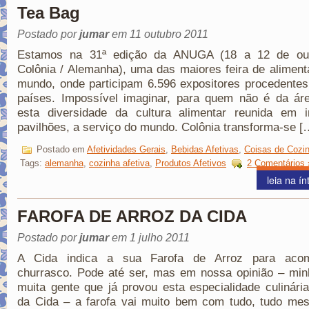
Tea Bag
Postado por
jumar
em 11 outubro 2011
Estamos na 31ª edição da ANUGA (18 a 12 de ou
Colônia / Alemanha), uma das maiores feira de alimen
mundo, onde participam 6.596 expositores procedente
países. Impossível imaginar, para quem não é da áre
esta diversidade da cultura alimentar reunida em 
pavilhões, a serviço do mundo. Colônia transforma-se [
Postado em
Afetividades Gerais
,
Bebidas Afetivas
,
Coisas de Cozi
Tags:
alemanha
,
cozinha afetiva
,
Produtos Afetivos
2 Comentários 
leia na ín
FAROFA DE ARROZ DA CIDA
Postado por
jumar
em 1 julho 2011
A Cida indica a sua Farofa de Arroz para aco
churrasco. Pode até ser, mas em nossa opinião – min
muita gente que já provou esta especialidade culinária
da Cida – a farofa vai muito bem com tudo, tudo me