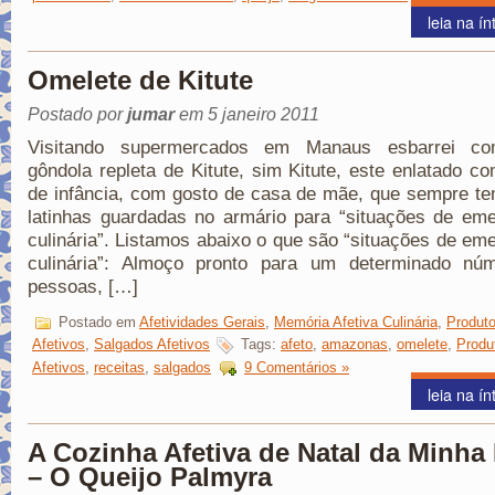
leia na ín
Omelete de Kitute
Postado por
jumar
em 5 janeiro 2011
Visitando supermercados em Manaus esbarrei c
gôndola repleta de Kitute, sim Kitute, este enlatado c
de infância, com gosto de casa de mãe, que sempre t
latinhas guardadas no armário para “situações de em
culinária”. Listamos abaixo o que são “situações de em
culinária”: Almoço pronto para um determinado nú
pessoas, […]
Postado em
Afetividades Gerais
,
Memória Afetiva Culinária
,
Produt
Afetivos
,
Salgados Afetivos
Tags:
afeto
,
amazonas
,
omelete
,
Produ
Afetivos
,
receitas
,
salgados
9 Comentários »
leia na ín
A Cozinha Afetiva de Natal da Minha
– O Queijo Palmyra