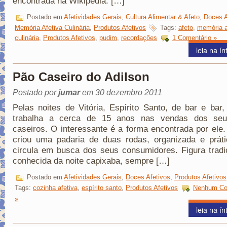
encontrada na Wikipedia. […]
Postado em
Afetividades Gerais
,
Cultura Alimentar & Afeto
,
Doces A
Memória Afetiva Culinária
,
Produtos Afetivos
Tags:
afeto
,
memória a
culinária
,
Produtos Afetivos
,
pudim
,
recordações
1 Comentário »
leia na ín
Pão Caseiro do Adilson
Postado por
jumar
em 30 dezembro 2011
Pelas noites de Vitória, Espírito Santo, de bar e bar,
trabalha a cerca de 15 anos nas vendas dos se
caseiros. O interessante é a forma encontrada por ele.
criou uma padaria de duas rodas, organizada e práti
circula em busca dos seus consumidores. Figura tradi
conhecida da noite capixaba, sempre […]
Postado em
Afetividades Gerais
,
Doces Afetivos
,
Produtos Afetivos
Tags:
cozinha afetiva
,
espírito santo
,
Produtos Afetivos
Nenhum Co
»
leia na ín