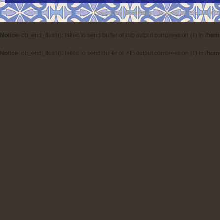
Powered by
| Designed by:
Free MMO 
WordPress
Notice
: ob_end_flush(): failed to send buffer of zlib output compression (1) in
/hom
Notice
: ob_end_flush(): failed to send buffer of zlib output compression (1) in
/hom