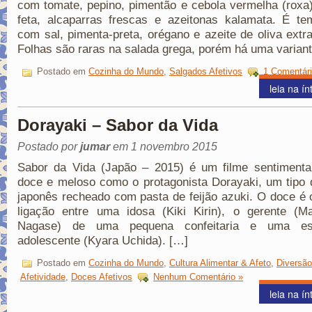
com tomate, pepino, pimentão e cebola vermelha (roxa)
feta, alcaparras frescas e azeitonas kalamata. É te
com sal, pimenta-preta, orégano e azeite de oliva extr
Folhas são raras na salada grega, porém há uma varian
Postado em
Cozinha do Mundo
,
Salgados Afetivos
1 Comentári
leia na ín
Dorayaki – Sabor da Vida
Postado por
jumar
em 1 novembro 2015
Sabor da Vida (Japão – 2015) é um filme sentimental
doce e meloso como o protagonista Dorayaki, um tipo
japonês recheado com pasta de feijão azuki. O doce é 
ligação entre uma idosa (Kiki Kirin), o gerente (Ma
Nagase) de uma pequena confeitaria e uma est
adolescente (Kyara Uchida). […]
Postado em
Cozinha do Mundo
,
Cultura Alimentar & Afeto
,
Diversã
Afetividade
,
Doces Afetivos
Nenhum Comentário »
leia na ín