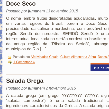
Doce Seco
Postado por
jumar
em 13 novembro 2015
O nome lembra frutas desidratadas açucaradas, muit
em várias regiões do Brasil, porém o Doce Sec
preciosidade da culinária nordestina, com provável o
região Seridó do nordeste. SERIDÓ Seridó é uma
interestadual localizada no sertão nordestino brasileiro.
da antiga região da “Ribeira do Seridó”, abrange
municípios do Rio […]
Postado em
Afetividades Gerais
,
Cultura Alimentar & Afeto
,
Doces A
1 Comentário »
leia na ín
Salada Grega
Postado por
jumar
em 2 novembro 2015
A salada grega (em grego: ????????? ??????, signi
“salada campestre”) é uma salada tradicional
ingredientes característicos da Grécia. A salada original