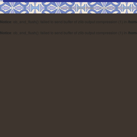
Powered by
| Designed by:
Free MMO 
WordPress
Notice
: ob_end_flush(): failed to send buffer of zlib output compression (1) in
/hom
Notice
: ob_end_flush(): failed to send buffer of zlib output compression (1) in
/hom