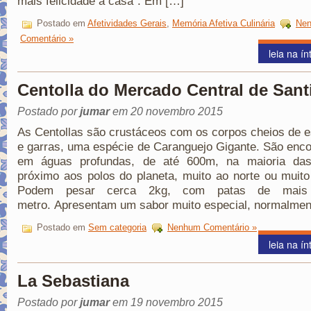
mais felicidade à casa”. Em […]
Postado em
Afetividades Gerais
,
Memória Afetiva Culinária
Ne
Comentário »
leia na ín
Centolla do Mercado Central de Sant
Postado por
jumar
em 20 novembro 2015
As Centollas são crustáceos com os corpos cheios de 
e garras, uma espécie de Caranguejo Gigante. São enc
em águas profundas, de até 600m, na maioria da
próximo aos polos do planeta, muito ao norte ou muito
Podem pesar cerca 2kg, com patas de mai
metro. Apresentam um sabor muito especial, normalmen
Postado em
Sem categoria
Nenhum Comentário »
leia na ín
La Sebastiana
Postado por
jumar
em 19 novembro 2015