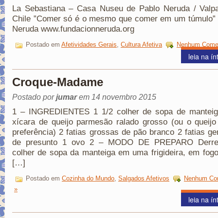
La Sebastiana – Casa Nuseu de Pablo Neruda / Valpa
Chile ”Comer só é o mesmo que comer em um túmulo” 
Neruda www.fundacionneruda.org
Postado em
Afetividades Gerais
,
Cultura Afetiva
Nenhum Comen
leia na ín
Croque-Madame
Postado por
jumar
em 14 novembro 2015
1 – INGREDIENTES 1 1/2 colher de sopa de manteig
xícara de queijo parmesão ralado grosso (ou o queij
preferência) 2 fatias grossas de pão branco 2 fatias g
de presunto 1 ovo 2 – MODO DE PREPARO Derre
colher de sopa da manteiga em uma frigideira, em fog
[…]
Postado em
Cozinha do Mundo
,
Salgados Afetivos
Nenhum Com
»
leia na ín