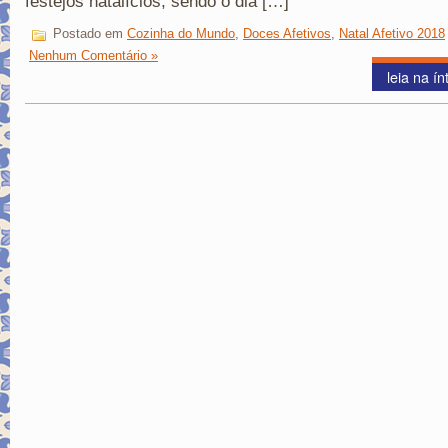
festejos natalícios, sendo o dia […]
Postado em
Cozinha do Mundo
,
Doces Afetivos
,
Natal Afetivo 2018
Nenhum Comentário »
leia na ín