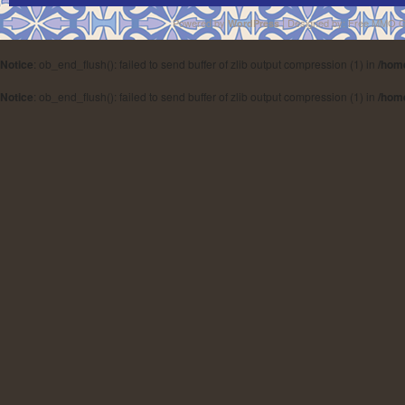
Powered by
| Designed by:
Free MMO 
WordPress
Notice
: ob_end_flush(): failed to send buffer of zlib output compression (1) in
/hom
Notice
: ob_end_flush(): failed to send buffer of zlib output compression (1) in
/hom