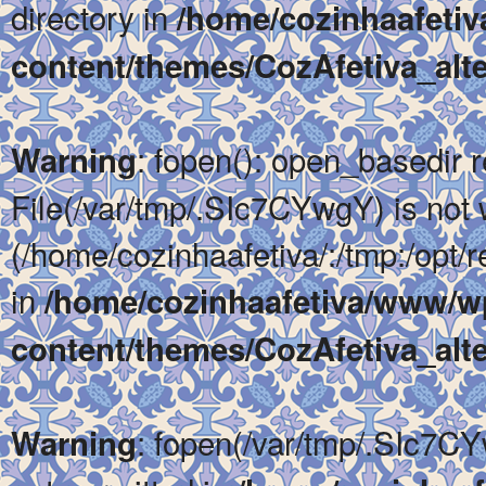
directory in
/home/cozinhaafeti
content/themes/CozAfetiva_alte
: fopen(): open_basedir re
Warning
File(/var/tmp/.SIc7CYwgY) is not w
(/home/cozinhaafetiva/:/tmp:/opt/re
in
/home/cozinhaafetiva/www/w
content/themes/CozAfetiva_alte
: fopen(/var/tmp/.SIc7CY
Warning