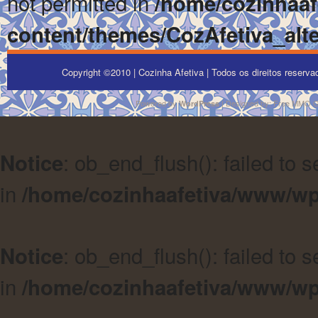
not permitted in
/home/cozinhaa
content/themes/CozAfetiva_alte
Copyright ©2010 | Cozinha Afetiva | Todos os direitos reserv
Powered by
| Designed by:
Free MMO 
WordPress
: ob_end_flush(): failed to 
Notice
in
/home/cozinhaafetiva/www/wp
: ob_end_flush(): failed to 
Notice
in
/home/cozinhaafetiva/www/wp