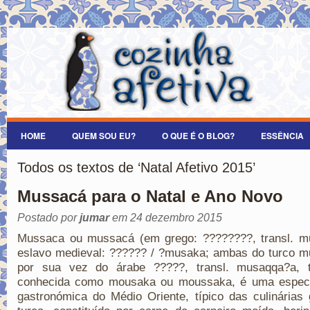
HOME
QUEM SOU EU?
O QUE É O BLOG?
ESSÊNCIA
Todos os textos de ‘Natal Afetivo 2015’
Mussacá para o Natal e Ano Novo
Postado por
jumar
em 24 dezembro 2015
Mussaca ou mussacá (em grego: ????????, transl. m
eslavo medieval: ?????? / ?musaka; ambas do turco m
por sua vez do árabe ?????, transl. musaqqa?a,
conhecida como mousaka ou moussaka, é uma especi
gastronómica do Médio Oriente, típico das culinárias