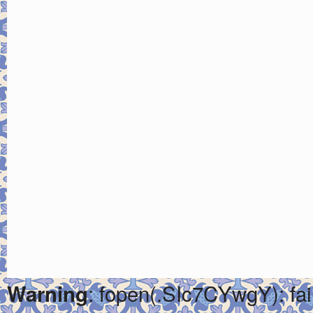
: fopen(.SIc7CYwgY): fai
Warning