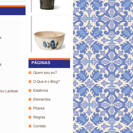
a
PÁGINAS
s
Quem sou eu?
O Que é o Blog?
Essência
/ou Lactose
Elementos
Pilares
Regras
Contato