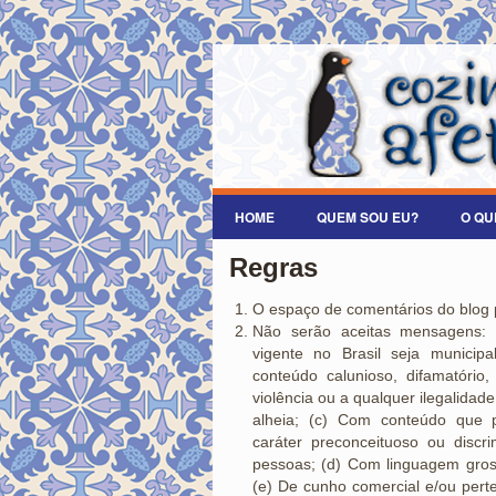
HOME
QUEM SOU EU?
O QU
Regras
O espaço de comentários do blog
Não serão aceitas mensagens: 
vigente no Brasil seja municipa
conteúdo calunioso, difamatório, 
violência ou a qualquer ilegalidad
alheia; (c) Com conteúdo que 
caráter preconceituoso ou discr
pessoas; (d) Com linguagem gross
(e) De cunho comercial e/ou pert