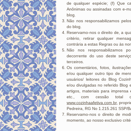
de qualquer espécie; (f) Que ca
Anônimas ou assinadas com e-mail
blog.
Não nos responsabilizamos pelos
do blog.
Reservamo-nos o direito de, a qu
critério, retirar qualquer mens
contrária a estas Regras ou às no
Não nos responsabilizamos po
decorrente do uso deste serviç
terceiros.
Os comentários, fotos, ilustraçõe
e/ou qualquer outro tipo de men
usuários/ leitores do Blog Cozin
e/ou divulgadas no referido Blog e
artigos, materiais para imprensa
etc., com cessão total 
www.cozinhaafetiva.com.br
, propr
Pedreira, RG No 1.215.261 SSP/B
Reservamo-nos o direito de modi
momento, ao nosso exclusivo critér