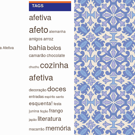
TAGS
afetiva
afeto
alemanha
amigos
arroz
bahia
bolos
 Afetiva
camarão
chocolate
cozinha
chuchu
afetiva
doces
decoração
entradas
espírito santo
esquenta!
festa
frango
junina
ficção
literatura
japão
memória
macarrão