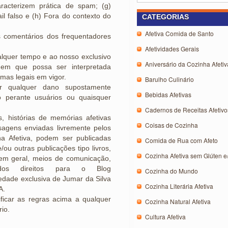
racterizem prática de spam; (g)
 falso e (h) Fora do contexto do
CATEGORIAS
Afetiva Comida de Santo
 comentários dos frequentadores
Afetividades Gerais
alquer tempo e ao nosso exclusivo
Aniversário da Cozinha Afetiv
agem que possa ser interpretada
rmas legais em vigor.
Barulho Culinário
r qualquer dano supostamente
Bebidas Afetivas
o perante usuários ou quaisquer
Cadernos de Receitas Afetivo
s, histórias de memórias afetivas
Coisas de Cozinha
sagens enviadas livremente pelos
ha Afetiva, podem ser publicadas
Comida de Rua com Afeto
/ou outras publicações tipo livros,
Cozinha Afetiva sem Glúten e
 em geral, meios de comunicação,
dos direitos para o Blog
Cozinha do Mundo
iedade exclusiva de Jumar da Silva
Cozinha Literária Afetiva
A.
ficar as regras acima a qualquer
Cozinha Natural Afetiva
io.
Cultura Afetiva