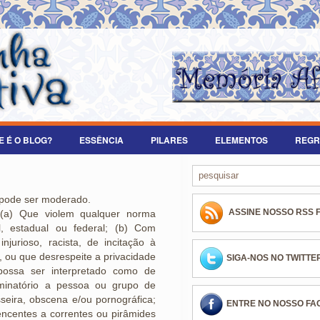
E É O BLOG?
ESSÊNCIA
PILARES
ELEMENTOS
REGR
 pode ser moderado.
ASSINE NOSSO RSS 
(a) Que violem qualquer norma
l, estadual ou federal; (b) Com
injurioso, racista, de incitação à
e, ou que desrespeite a privacidade
SIGA-NOS NO TWITTE
possa ser interpretado como de
iminatório a pessoa ou grupo de
eira, obscena e/ou pornográfica;
ENTRE NO NOSSO F
encentes a correntes ou pirâmides