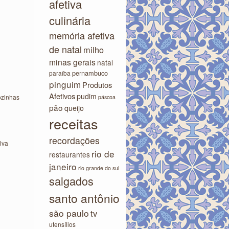
afetiva
culinária
memória afetiva
de natal
milho
minas gerais
natal
pernambuco
paraíba
pinguim
Produtos
Afetivos
pudim
ozinhas
páscoa
pão
queijo
receitas
recordações
iva
rio de
restaurantes
janeiro
rio grande do sul
salgados
santo antônio
são paulo
tv
utensílios