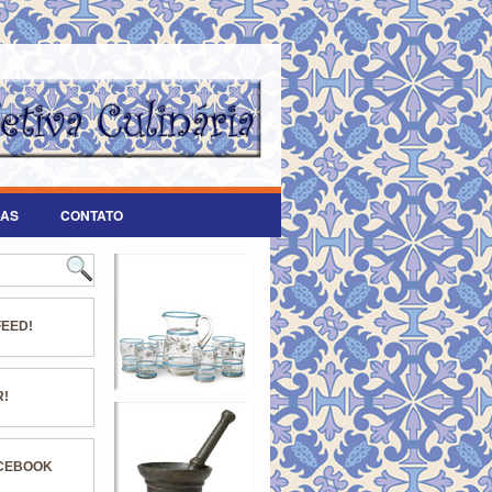
AS
CONTATO
FEED!
R!
ACEBOOK