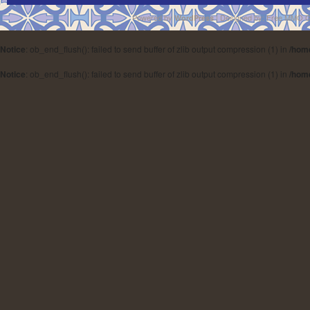
Powered by
| Designed by:
Free MMO 
WordPress
Notice
: ob_end_flush(): failed to send buffer of zlib output compression (1) in
/hom
Notice
: ob_end_flush(): failed to send buffer of zlib output compression (1) in
/hom