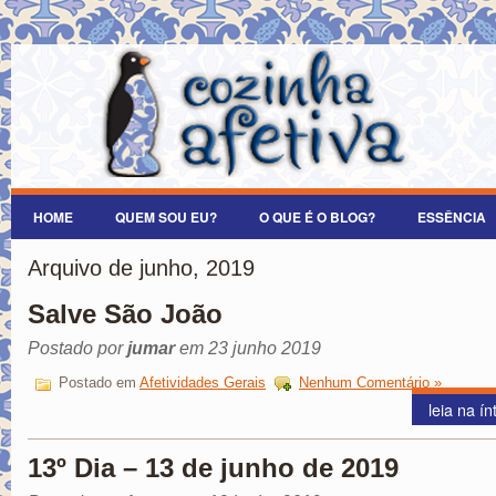
HOME
QUEM SOU EU?
O QUE É O BLOG?
ESSÊNCIA
Arquivo de junho, 2019
Salve São João
Postado por
jumar
em 23 junho 2019
Postado em
Afetividades Gerais
Nenhum Comentário »
leia na ín
13º Dia – 13 de junho de 2019