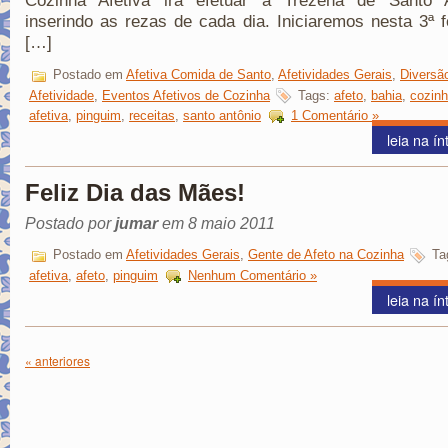
Cozinha Afetiva irá efetuar a Trezena de Santo A
inserindo as rezas de cada dia. Iniciaremos nesta 3ª f
[…]
Postado em
Afetiva Comida de Santo
,
Afetividades Gerais
,
Diversã
Afetividade
,
Eventos Afetivos de Cozinha
Tags:
afeto
,
bahia
,
cozin
afetiva
,
pinguim
,
receitas
,
santo antônio
1 Comentário »
leia na ín
Feliz Dia das Mães!
Postado por
jumar
em 8 maio 2011
Postado em
Afetividades Gerais
,
Gente de Afeto na Cozinha
Ta
afetiva
,
afeto
,
pinguim
Nenhum Comentário »
leia na ín
« anteriores