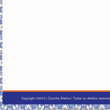
Copyright ©2010 | Cozinha Afetiva | Todos os direitos reserv
Powered by
| Designed by:
Free MMO 
WordPress