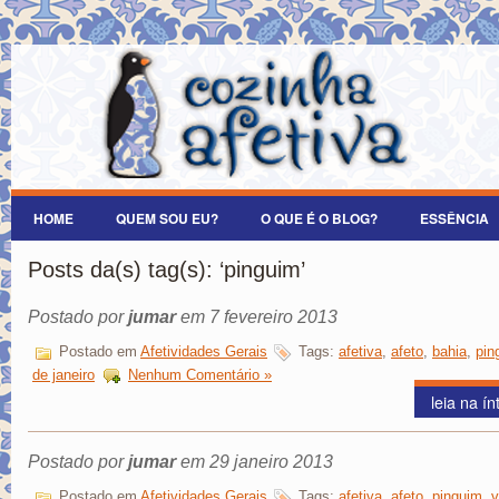
HOME
QUEM SOU EU?
O QUE É O BLOG?
ESSÊNCIA
Posts da(s) tag(s): ‘pinguim’
Postado por
jumar
em 7 fevereiro 2013
Postado em
Afetividades Gerais
Tags:
afetiva
,
afeto
,
bahia
,
pin
de janeiro
Nenhum Comentário »
leia na ín
Postado por
jumar
em 29 janeiro 2013
Postado em
Afetividades Gerais
Tags:
afetiva
,
afeto
,
pinguim
,
v