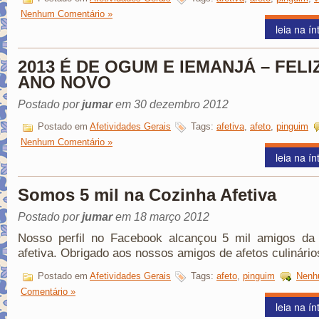
Nenhum Comentário »
leia na ín
2013 É DE OGUM E IEMANJÁ – FELI
ANO NOVO
Postado por
jumar
em 30 dezembro 2012
Postado em
Afetividades Gerais
Tags:
afetiva
,
afeto
,
pinguim
Nenhum Comentário »
leia na ín
Somos 5 mil na Cozinha Afetiva
Postado por
jumar
em 18 março 2012
Nosso perfil no Facebook alcançou 5 mil amigos da
afetiva. Obrigado aos nossos amigos de afetos culinário
Postado em
Afetividades Gerais
Tags:
afeto
,
pinguim
Nenh
Comentário »
leia na ín