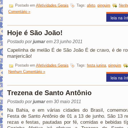
Postado em
Afetividades Gerais
Tags:
afeto
,
pinguim
Nenh
Comentário »
leia na ín
Hoje é São João!
Postado por
jumar
em 23 junho 2011
Capelinha de melão É de São João É de cravo, é de r
manjericão!
Postado em
Afetividades Gerais
Tags:
festa junina
,
pinguim
Nenhum Comentário »
leia na ín
Trezena de Santo Antônio
Postado por
jumar
em 30 maio 2011
Na Bahia, e em várias cidades do Brasil, comemo
Festa de Santo Antônio de 01 a 13 de junho. São 13 n
rezas e festas, pautadas por fé, comidas e bebidas tí