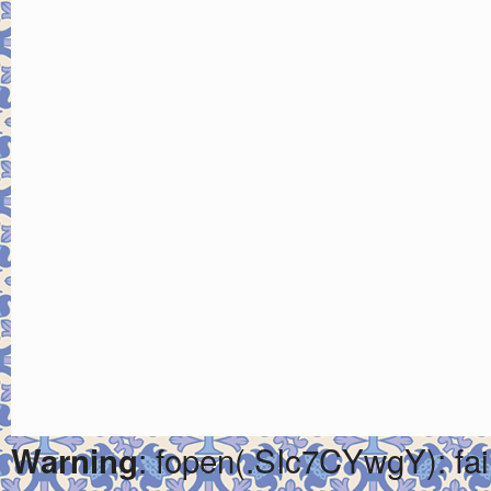
: fopen(.SIc7CYwgY): fai
Warning