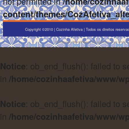
not permitted in
/home/cozinhaa
content/themes/CozAfetiva_alte
Copyright ©2010 | Cozinha Afetiva | Todos os direitos reserv
Powered by
| Designed by:
Free MMO 
WordPress
: ob_end_flush(): failed to 
Notice
in
/home/cozinhaafetiva/www/wp
: ob_end_flush(): failed to 
Notice
in
/home/cozinhaafetiva/www/wp