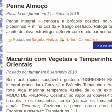
Penne Almoço
Postado por
jumar
em 14 setembro 2018
Penne integral + cenoura e brócolis cozidos no 
picadinhos + milho cozido + frango desfiado. Refoga 
azeite de oliva extravirgem. Servir com muito parmesão 
Postado em
Salgados Afetivos
Nenhum Comentário »
leia na ín
Macarrão com Vegetais e Temperinh
Orientais
Postado por
jumar
em 6 setembro 2018
Bem fácil, rápido, saudável e gostoso. INGREDIENTE
integral grano duro Couve-flor Brócolis Tomatinho cer
forte Alga marinha temperada Azeite de oliva extr
MODO DE PREPARO Cozinhar no vapor as couves-flo
brócolis e os tomatinhos cereja (colocar os tomatin
cima). Reservar; Cozinhar o penne grano duro in
Escorrer e reservar; Transferir os […]