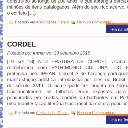
construído ao longo de 200 anos, e que abrangia cerca 
milhões de itens catalogados. Além do seu rico acervo
o edifício […]
Postado em
Afetividades Gerais
Nenhum Comentário »
leia na ín
CORDEL
Postado por
jumar
em 19 setembro 2018
[19 set 18] A LITERATURA DE CORDEL, acaba 
reconhecida com PATRIMÔNIO CULTURAL DO B
protegida pelo IPHAN. Cordel é de herança portugue
manifestação artística introduzida por eles no Brasil 
do século XVIII. O nome pode ter origem na for
tradicionalmente os folhetos eram expostos para
pendurados em cordas, cordéis ou barbantes em Port
uma manifestação literária tradicional da cultura popular
Postado em
Afetividades Gerais
Nenhum Comentário »
leia na ín