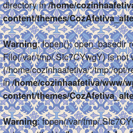
directory in
/home/cozinhaafeti
content/themes/CozAfetiva_alte
: fopen(): open_basedir re
Warning
File(/var/tmp/.SIc7CYwgY) is not w
(/home/cozinhaafetiva/:/tmp:/opt/re
in
/home/cozinhaafetiva/www/w
content/themes/CozAfetiva_alte
: fopen(/var/tmp/.SIc7CY
Warning