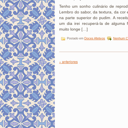
Tenho um sonho culinário de repro
Lembro do sabor, da textura, da cor 
na parte superior do pudim. A receit
um dia irei recuperá-la de alguma
muito longe […]
Postado em
Doces Afetivos
Nenhum Co
« anteriores