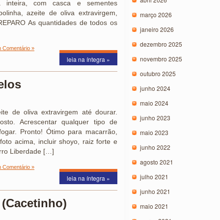
 inteira, com casca e sementes
olinha, azeite de oliva extravirgem,
março 2026
REPARO As quantidades de todos os
janeiro 2026
dezembro 2025
 Comentário »
novembro 2025
leia na íntegra »
outubro 2025
elos
junho 2024
maio 2024
ite de oliva extravirgem até dourar.
junho 2023
sto. Acrescentar qualquer tipo de
efogar. Pronto! Ótimo para macarrão,
maio 2023
to acima, incluir shoyo, raiz forte e
junho 2022
rro Liberdade […]
agosto 2021
 Comentário »
julho 2021
leia na íntegra »
junho 2021
 (Cacetinho)
maio 2021