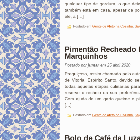
qualquer tipo de gordura, o que dei
também está em casa, apesar da pou
ele, a […]
Postado em
Gente de Afeto na Cozinha
,
Sal
Pimentão Recheado 
Marquinhos
Postado por
jumar
em 25 abril 2020
Preguiçoso, assim chamado pelo auto
de Vitoria, Espírito Santo, devido s
todas aquelas etapas culinárias pa
reserve o recheio da sua preferênc
Com ajuda de um garfo queime o pim
[…]
Postado em
Gente de Afeto na Cozinha
,
Sal
Bolo de Café da Luz