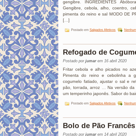
gengibre. INGREDIENTES Abóbora
Gengibre, cebola, alho, coentro, ceb
pimenta do reino e sal MODO DE P
[…]
Postado em
Salgados Afetivos
Nenhum
Refogado de Cogum
Postado por
jumar
em 16 abril 2020
Fritar cebola e alho picados no aze
Pimenta do reino e cebolinha a go
cogumelo fatiado, ajustar o sal e r
pão, torrada, arroz … Na versão da fo
um temperinho japonês. Sabor do bai
Postado em
Salgados Afetivos
Nenhum
Bolo de Pão Francês
Postado por
jumar
em 14 abril 2020