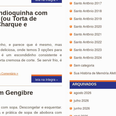
Santo Antônio 2017
Santo Antônio 2018
ndioquinha com
(ou Torta de
Santo Antônio 2019
harque e
Santo Antônio 2020
Santo Antônio 2021
Santo Antônio 2022
dinho, e parece que é mesmo, mas
Santo Antônio 2023
deliciosa, onde temos 3 opções para
, é um escondidinho consistente e
Santo Antônio 2024
ta cremosa de corte. Se servir frio, é
Sem categoria
Sua História de Memória Afeti
 Comentário »
leia na íntegra »
ARQUIVADOS
m Gengibre
agosto 2026
julho 2026
 com sopa. Descongelar e esquentar.
junho 2026
a e prática de sopa de abobora com
abril 2026