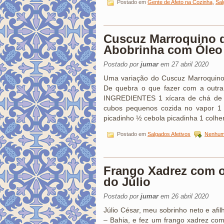
Postado em
Gente de Afeto na Cozinha
,
Sal
Cuscuz Marroquino 
Abobrinha com Óleo
Postado por
jumar
em 27 abril 2020
Uma variação do Cuscuz Marroquino 
De quebra o que fazer com a outra
INGREDIENTES 1 xícara de chá de 
cubos pequenos cozida no vapor 1
picadinho ½ cebola picadinha 1 colhe
Postado em
Salgados Afetivos
Nenhum
Frango Xadrez com 
do Júlio
Postado por
jumar
em 26 abril 2020
Júlio César, meu sobrinho neto e afil
– Bahia, e fez um frango xadrez com