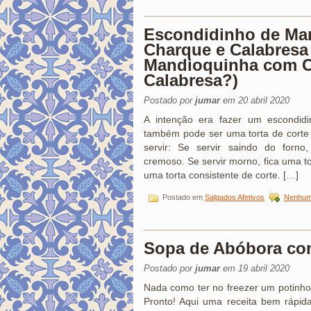
Escondidinho de Ma
Charque e Calabresa 
Mandioquinha com C
Calabresa?)
Postado por
jumar
em 20 abril 2020
A intenção era fazer um escondi
também pode ser uma torta de corte 
servir: Se servir saindo do forno
cremoso. Se servir morno, fica uma tor
uma torta consistente de corte. […]
Postado em
Salgados Afetivos
Nenhum
Sopa de Abóbora co
Postado por
jumar
em 19 abril 2020
Nada como ter no freezer um potinho
Pronto! Aqui uma receita bem rápid