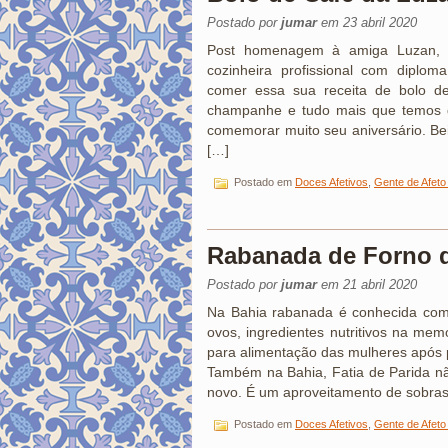
Postado por
jumar
em 23 abril 2020
Post homenagem à amiga Luzan, a
cozinheira profissional com diplom
comer essa sua receita de bolo de
champanhe e tudo mais que temos di
comemorar muito seu aniversário. B
[…]
Postado em
Doces Afetivos
,
Gente de Afeto
Rabanada de Forno 
Postado por
jumar
em 21 abril 2020
Na Bahia rabanada é conhecida como 
ovos, ingredientes nutritivos na memó
para alimentação das mulheres após 
Também na Bahia, Fatia de Parida nã
novo. É um aproveitamento de sobras
Postado em
Doces Afetivos
,
Gente de Afeto