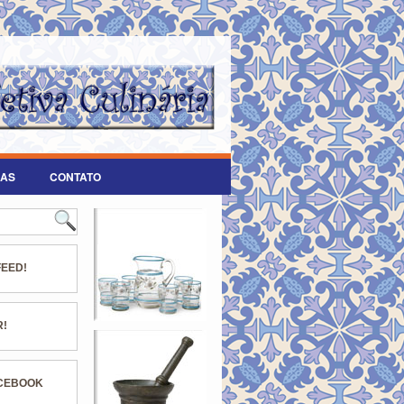
AS
CONTATO
FEED!
R!
ACEBOOK