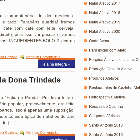
Natal Afetivo 2017
Natal Afetivo 2018
 cinquentenária do dia, médica e
Natal Afetivo 2019
a e tudo. Parabéns querida! Iremos
 café com café com leite, cerveja,
Natal Afetivo 2020
reito, pois isso vai passar e vamos
Onde Achar
eijos! INGREDIENTES BOLO 2 xícaras
Para Iniciar com Afeto
 na Cozinha
Nenhum Comentário »
Porções Afetivas feitas nas C
leia na íntegra »
Produção Caseira Afetiva
Produtos Afetivos
da Dona Trindade
Restaurantes de Cozinha Afet
Retrospectiva Afetiva
“Fatia de Parida”. Por levar leite e
ria popular, provavelmente, era feita
Roupas de Cozinha
partos. Isso é apenas uma suposição.
Salgados Afetivos
o é comida típica do natal ou do ano
 de […]
Santo Antônio 2013
 na Cozinha
Nenhum Comentário »
Santo Antônio 2016
leia na íntegra »