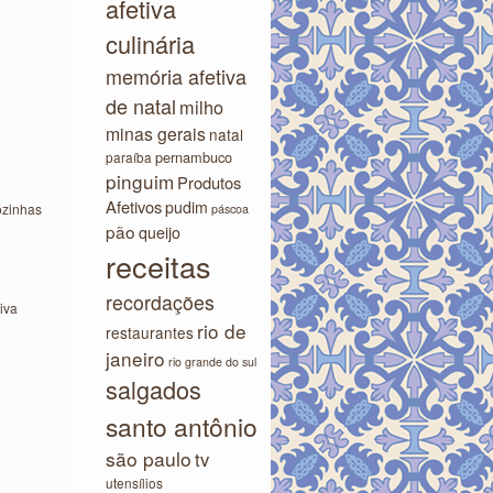
afetiva
culinária
memória afetiva
de natal
milho
minas gerais
natal
pernambuco
paraíba
pinguim
Produtos
Afetivos
pudim
ozinhas
páscoa
pão
queijo
receitas
recordações
iva
rio de
restaurantes
janeiro
rio grande do sul
salgados
santo antônio
são paulo
tv
utensílios