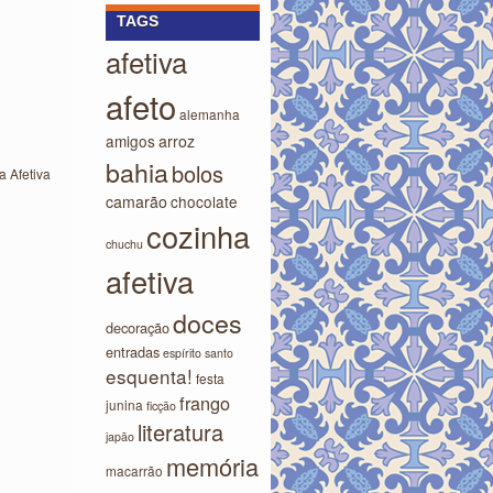
TAGS
afetiva
afeto
alemanha
amigos
arroz
bahia
bolos
 Afetiva
camarão
chocolate
cozinha
chuchu
afetiva
doces
decoração
entradas
espírito santo
esquenta!
festa
frango
junina
ficção
literatura
japão
memória
macarrão