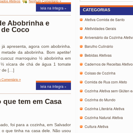
gados Afetivos
Nenhum Comentário »
leia na íntegra »
CATEGORIAS
Afetiva Comida de Santo
de Abobrinha e
 de Coco
Afetividades Gerais
Aniversário da Cozinha Afetiv
Barulho Culinário
já apresenta, agora com abobrinha.
 metade da abobrinha. Bom apetite!
Bebidas Afetivas
cuscuz marroquino ½ abobrinha em
Cadernos de Receitas Afetivo
 ½ xícara de chá de água 1 tomate
r de […]
Coisas de Cozinha
 Comentário »
Comida de Rua com Afeto
leia na íntegra »
Cozinha Afetiva sem Glúten e
Cozinha do Mundo
o que tem em Casa
Cozinha Literária Afetiva
Cozinha Natural Afetiva
hado, foi para a cozinha, em Salvador
Cultura Afetiva
 o que tinha na casa dele. Não usou