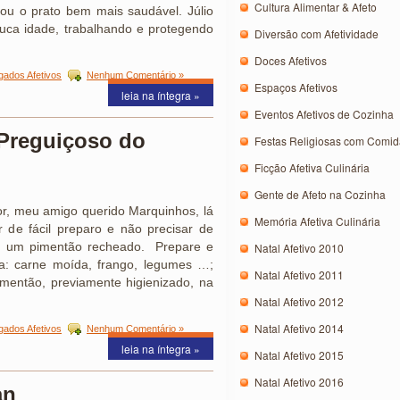
Cultura Alimentar & Afeto
xou o prato bem mais saudável. Júlio
ca idade, trabalhando e protegendo
Diversão com Afetividade
Doces Afetivos
gados Afetivos
Nenhum Comentário »
Espaços Afetivos
leia na íntegra »
Eventos Afetivos de Cozinha
Preguiçoso do
Festas Religiosas com Comida
Ficção Afetiva Culinária
Gente de Afeto na Cozinha
r, meu amigo querido Marquinhos, lá
Memória Afetiva Culinária
er de fácil preparo e não precisar de
ra um pimentão recheado. Prepare e
Natal Afetivo 2010
ia: carne moída, frango, legumes …;
Natal Afetivo 2011
então, previamente higienizado, na
Natal Afetivo 2012
Natal Afetivo 2014
gados Afetivos
Nenhum Comentário »
leia na íntegra »
Natal Afetivo 2015
Natal Afetivo 2016
an