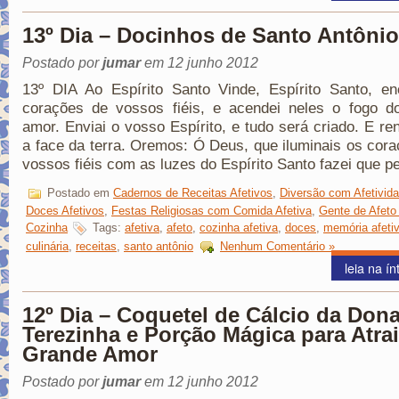
13º Dia – Docinhos de Santo Antônio
Postado por
jumar
em 12 junho 2012
13º DIA Ao Espírito Santo Vinde, Espírito Santo, en
corações de vossos fiéis, e acendei neles o fogo d
amor. Enviai o vosso Espírito, e tudo será criado. E re
a face da terra. Oremos: Ó Deus, que iluminais os cor
vossos fiéis com as luzes do Espírito Santo fazei que p
Postado em
Cadernos de Receitas Afetivos
,
Diversão com Afetivid
Doces Afetivos
,
Festas Religiosas com Comida Afetiva
,
Gente de Afeto
Cozinha
Tags:
afetiva
,
afeto
,
cozinha afetiva
,
doces
,
memória afeti
culinária
,
receitas
,
santo antônio
Nenhum Comentário »
leia na ín
12º Dia – Coquetel de Cálcio da Don
Terezinha e Porção Mágica para Atra
Grande Amor
Postado por
jumar
em 12 junho 2012