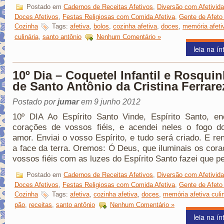
Postado em
Cadernos de Receitas Afetivos
,
Diversão com Afetivid
Doces Afetivos
,
Festas Religiosas com Comida Afetiva
,
Gente de Afeto
Cozinha
Tags:
afetiva
,
bolos
,
cozinha afetiva
,
doces
,
memória afeti
culinária
,
santo antônio
Nenhum Comentário »
leia na ín
10º Dia – Coquetel Infantil e Rosqui
de Santo Antônio da Cristina Ferrare
Postado por
jumar
em 9 junho 2012
10º DIA Ao Espírito Santo Vinde, Espírito Santo, en
corações de vossos fiéis, e acendei neles o fogo d
amor. Enviai o vosso Espírito, e tudo será criado. E re
a face da terra. Oremos: Ó Deus, que iluminais os cor
vossos fiéis com as luzes do Espírito Santo fazei que p
Postado em
Cadernos de Receitas Afetivos
,
Diversão com Afetivid
Doces Afetivos
,
Festas Religiosas com Comida Afetiva
,
Gente de Afeto
Cozinha
Tags:
afetiva
,
cozinha afetiva
,
doces
,
memória afetiva culin
pão
,
receitas
,
santo antônio
Nenhum Comentário »
leia na ín