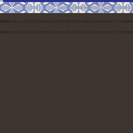
Powered by
| Designed by:
Free MMO 
WordPress
Notice
: ob_end_flush(): failed to send buffer of zlib output compression (1) in
/hom
Notice
: ob_end_flush(): failed to send buffer of zlib output compression (1) in
/hom