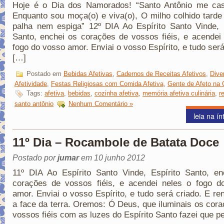
Hoje é o Dia dos Namorados! “Santo Antônio me ca
Enquanto sou moça(o) e viva(o), O milho colhido tard
palha nem espiga” 12º DIA Ao Espírito Santo Vinde, 
Santo, enchei os corações de vossos fiéis, e acendei
fogo do vosso amor. Enviai o vosso Espírito, e tudo será
[…]
Postado em
Bebidas Afetivas
,
Cadernos de Receitas Afetivos
,
Dive
Afetividade
,
Festas Religiosas com Comida Afetiva
,
Gente de Afeto na 
Tags:
afetiva
,
bebidas
,
cozinha afetiva
,
memória afetiva culinária
,
r
santo antônio
Nenhum Comentário »
leia na ín
11º Dia – Rocambole de Batata Doce
Postado por
jumar
em 10 junho 2012
11º DIA Ao Espírito Santo Vinde, Espírito Santo, en
corações de vossos fiéis, e acendei neles o fogo d
amor. Enviai o vosso Espírito, e tudo será criado. E re
a face da terra. Oremos: Ó Deus, que iluminais os cor
vossos fiéis com as luzes do Espírito Santo fazei que p