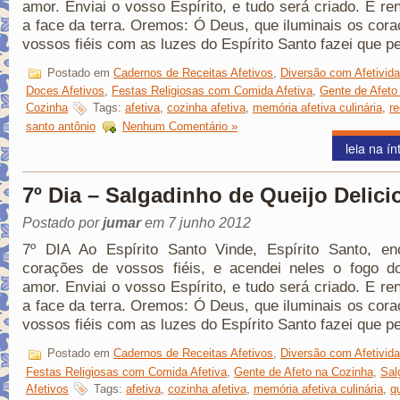
amor. Enviai o vosso Espírito, e tudo será criado. E re
a face da terra. Oremos: Ó Deus, que iluminais os cor
vossos fiéis com as luzes do Espírito Santo fazei que p
Postado em
Cadernos de Receitas Afetivos
,
Diversão com Afetivid
Doces Afetivos
,
Festas Religiosas com Comida Afetiva
,
Gente de Afeto
Cozinha
Tags:
afetiva
,
cozinha afetiva
,
memória afetiva culinária
,
re
santo antônio
Nenhum Comentário »
leia na ín
7º Dia – Salgadinho de Queijo Delici
Postado por
jumar
em 7 junho 2012
7º DIA Ao Espírito Santo Vinde, Espírito Santo, en
corações de vossos fiéis, e acendei neles o fogo d
amor. Enviai o vosso Espírito, e tudo será criado. E re
a face da terra. Oremos: Ó Deus, que iluminais os cor
vossos fiéis com as luzes do Espírito Santo fazei que p
Postado em
Cadernos de Receitas Afetivos
,
Diversão com Afetivid
Festas Religiosas com Comida Afetiva
,
Gente de Afeto na Cozinha
,
Sal
Afetivos
Tags:
afetiva
,
cozinha afetiva
,
memória afetiva culinária
,
q