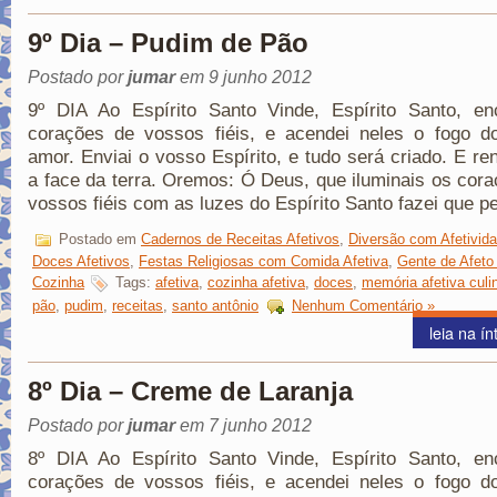
9º Dia – Pudim de Pão
Postado por
jumar
em 9 junho 2012
9º DIA Ao Espírito Santo Vinde, Espírito Santo, en
corações de vossos fiéis, e acendei neles o fogo d
amor. Enviai o vosso Espírito, e tudo será criado. E re
a face da terra. Oremos: Ó Deus, que iluminais os cor
vossos fiéis com as luzes do Espírito Santo fazei que p
Postado em
Cadernos de Receitas Afetivos
,
Diversão com Afetivid
Doces Afetivos
,
Festas Religiosas com Comida Afetiva
,
Gente de Afeto
Cozinha
Tags:
afetiva
,
cozinha afetiva
,
doces
,
memória afetiva culin
pão
,
pudim
,
receitas
,
santo antônio
Nenhum Comentário »
leia na ín
8º Dia – Creme de Laranja
Postado por
jumar
em 7 junho 2012
8º DIA Ao Espírito Santo Vinde, Espírito Santo, en
corações de vossos fiéis, e acendei neles o fogo d