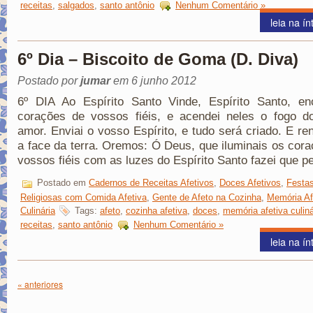
receitas
,
salgados
,
santo antônio
Nenhum Comentário »
leia na ín
6º Dia – Biscoito de Goma (D. Diva)
Postado por
jumar
em 6 junho 2012
6º DIA Ao Espírito Santo Vinde, Espírito Santo, en
corações de vossos fiéis, e acendei neles o fogo d
amor. Enviai o vosso Espírito, e tudo será criado. E re
a face da terra. Oremos: Ó Deus, que iluminais os cor
vossos fiéis com as luzes do Espírito Santo fazei que p
Postado em
Cadernos de Receitas Afetivos
,
Doces Afetivos
,
Festa
Religiosas com Comida Afetiva
,
Gente de Afeto na Cozinha
,
Memória Af
Culinária
Tags:
afeto
,
cozinha afetiva
,
doces
,
memória afetiva culiná
receitas
,
santo antônio
Nenhum Comentário »
leia na ín
« anteriores