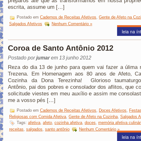
preparos até que as transformamos em nossa proprie
escrita, assume um […]
Postado em
Cadernos de Receitas Afetivos
,
Gente de Afeto na Coz
Salgados Afetivos
Nenhum Comentário »
leia na ín
Coroa de Santo Antônio 2012
Postado por
jumar
em 13 junho 2012
Reza do dia 13 de junho para quem vai fazer a úlima 
Trezena. Em Homenagem aos 80 anos de Afeto, Ca
Cozinha da Dona Terezinha! Glorioso taumaturg
Antônio, pai dos pobres e consolador dos aflitos, que c
solicitude viestes em meu auxílio e assim me consolast
me a vosso pés […]
Postado em
Cadernos de Receitas Afetivos
,
Doces Afetivos
,
Festa
Religiosas com Comida Afetiva
,
Gente de Afeto na Cozinha
,
Salgados A
Tags:
afetiva
,
afeto
,
cozinha afetiva
,
doces
,
memória afetiva culinár
receitas
,
salgados
,
santo antônio
Nenhum Comentário »
leia na ín