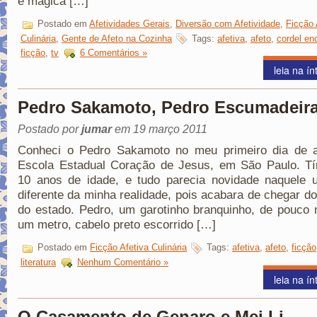
e mágica […]
Postado em
Afetividades Gerais
,
Diversão com Afetividade
,
Ficção 
Culinária
,
Gente de Afeto na Cozinha
Tags:
afetiva
,
afeto
,
cordel en
ficção
,
tv
6 Comentários »
leia na ín
Pedro Sakamoto, Pedro Escumadeir
Postado por
jumar
em 19 março 2011
Conheci o Pedro Sakamoto no meu primeiro dia de a
Escola Estadual Coração de Jesus, em São Paulo. T
10 anos de idade, e tudo parecia novidade naquele u
diferente da minha realidade, pois acabara de chegar do 
do estado. Pedro, um garotinho branquinho, de pouco
um metro, cabelo preto escorrido […]
Postado em
Ficção Afetiva Culinária
Tags:
afetiva
,
afeto
,
ficção
literatura
Nenhum Comentário »
leia na ín
O Casamento de Genaro e Mei Li