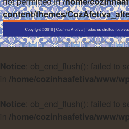
not permitted in
/home/cozinhaa
content/themes/CozAfetiva_alte
Copyright ©2010 | Cozinha Afetiva | Todos os direitos reserv
Powered by
| Designed by:
Free MMO 
WordPress
: ob_end_flush(): failed to 
Notice
in
/home/cozinhaafetiva/www/wp
: ob_end_flush(): failed to 
Notice
in
/home/cozinhaafetiva/www/wp