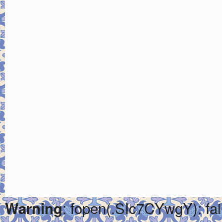
: fopen(.SIc7CYwgY): fai
Warning