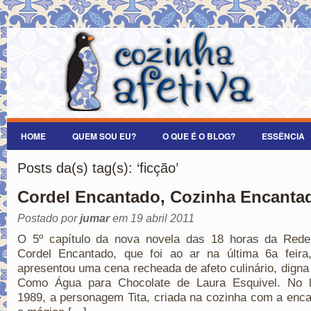
HOME
QUEM SOU EU?
O QUE É O BLOG?
ESSÊNCIA
Posts da(s) tag(s): ‘ficção’
Cordel Encantado, Cozinha Encanta
Postado por
jumar
em 19 abril 2011
O 5º capítulo da nova novela das 18 horas da Rede
Cordel Encantado, que foi ao ar na última 6a feira,
apresentou uma cena recheada de afeto culinário, digna 
Como Água para Chocolate de Laura Esquivel. No l
1989, a personagem Tita, criada na cozinha com a enc