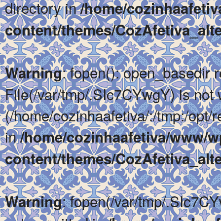
directory in
/home/cozinhaafeti
content/themes/CozAfetiva_alte
: fopen(): open_basedir re
Warning
File(/var/tmp/.SIc7CYwgY) is not w
(/home/cozinhaafetiva/:/tmp:/opt/re
in
/home/cozinhaafetiva/www/w
content/themes/CozAfetiva_alte
: fopen(/var/tmp/.SIc7CY
Warning