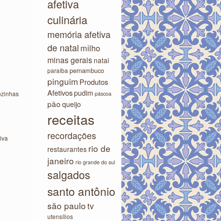
afetiva
culinária
memória afetiva
de natal
milho
minas gerais
natal
pernambuco
paraíba
pinguim
Produtos
Afetivos
pudim
ozinhas
páscoa
pão
queijo
receitas
recordações
iva
rio de
restaurantes
janeiro
rio grande do sul
salgados
santo antônio
são paulo
tv
utensílios