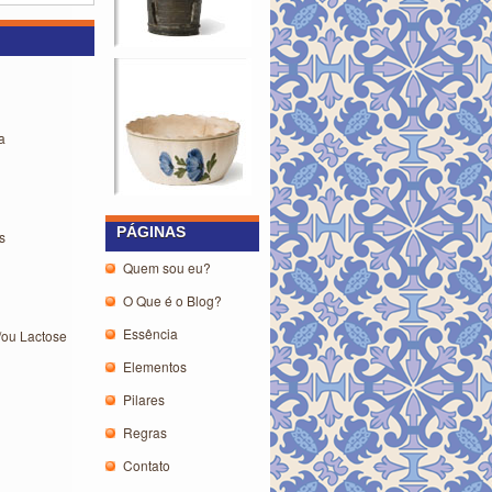
a
PÁGINAS
s
Quem sou eu?
O Que é o Blog?
Essência
/ou Lactose
Elementos
Pilares
Regras
Contato