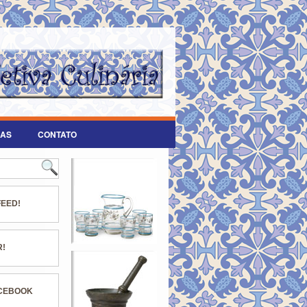
AS
CONTATO
FEED!
R!
ACEBOOK