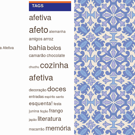
TAGS
afetiva
afeto
alemanha
amigos
arroz
bahia
bolos
 Afetiva
camarão
chocolate
cozinha
chuchu
afetiva
doces
decoração
entradas
espírito santo
esquenta!
festa
frango
junina
ficção
literatura
japão
memória
macarrão