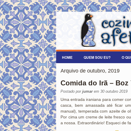
HOME
QUEM SOU EU?
O QU
Arquivo de outubro, 2019
Comida do Irã – Boz
Postado por
jumar
em 30 outubro 2019
Uma entrada iraniana para comer com
casca, bem amassada até ficar u
manual), temperada com azeite de oliv
Por cima um creme de leite fresco o
a nossa. Extraordinário! Esqueci de fa