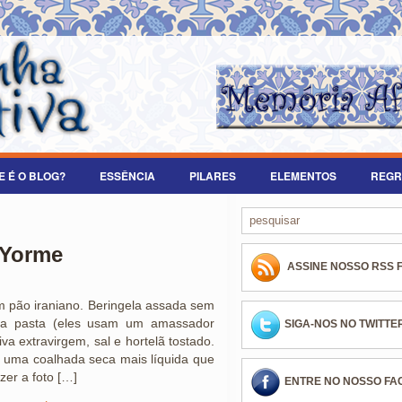
E É O BLOG?
ESSÊNCIA
PILARES
ELEMENTOS
REGR
 Yorme
ASSINE NOSSO RSS 
 pão iraniano. Beringela assada sem
ma pasta (eles usam um amassador
SIGA-NOS NO TWITTE
a extravirgem, sal e hortelã tostado.
u uma coalhada seca mais líquida que
zer a foto […]
ENTRE NO NOSSO F