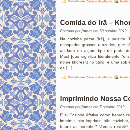
Postado em
Cozinha do Mundo
Nenhu
Comida do Irã – Kho
Postado por
jumar
em 30 outubro 2019
Na cozinha persa [Irã], a palavra “
ensopados grossos e azedos, que são
ao lado de algum tipo de prato de
Mast [que significa literalmente “en
nome khoresht no título, é uma sobre
da […]
Postado em
Cozinha do Mundo
Nenhu
Imprimindo Nossa C
Postado por
jumar
em 5 outubro 2019
E ai Cozinha Afetiva como iremos re
imprimir, sim imprimir, não cozinh
futuro ali pertinho? Vamos resisti