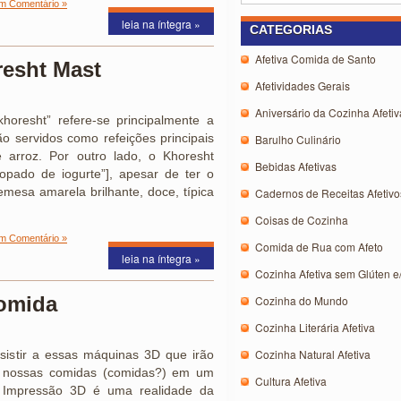
m Comentário »
leia na íntegra »
CATEGORIAS
Afetiva Comida de Santo
resht Mast
Afetividades Gerais
Aniversário da Cozinha Afetiv
khoresht” refere-se principalmente a
 servidos como refeições principais
Barulho Culinário
 arroz. Por outro lado, o Khoresht
Bebidas Afetivas
sopado de iogurte”], apesar de ter o
mesa amarela brilhante, doce, típica
Cadernos de Receitas Afetivo
Coisas de Cozinha
m Comentário »
Comida de Rua com Afeto
leia na íntegra »
Cozinha Afetiva sem Glúten e
omida
Cozinha do Mundo
Cozinha Literária Afetiva
Cozinha Natural Afetiva
sistir a essas máquinas 3D que irão
ar, nossas comidas (comidas?) em um
Cultura Afetiva
r? Impressão 3D é uma realidade da