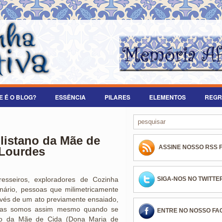
E É O BLOG?
ESSÊNCIA
PILARES
ELEMENTOS
REGR
listano da Mãe de
ASSINE NOSSO RSS 
 Lourdes
sseiros, exploradores de Cozinha
SIGA-NOS NO TWITTE
linário, pessoas que milimetricamente
vés de um ato previamente ensaiado,
mas somos assim mesmo quando se
ENTRE NO NOSSO F
ano da Mãe de Cida (Dona Maria de