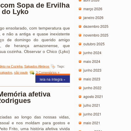
com Sopa de Ervilha
março 2026
a do Lyko
janeiro 2026
dezembro 2025
o ensolarado, com temperatura que
 e não a antiga e quase inexistente
novembro 2025
oço de domingo do querido amigo
outubro 2025
iro, de herança amazonense, que
 sua cozinha. Observar o Chico (Lyko)
junho 2024
maio 2024
feto na Cozinha
,
Salgados Afetivos
Tags:
junho 2023
salgados
,
são paulo
3 Comentários »
maio 2023
leia na íntegra »
junho 2022
Memória afetiva
agosto 2021
Rodrigues
julho 2021
junho 2021
enciadas ao longo das nossas vidas,
maio 2021
ssoal e nos moldam para gostos e
to Frito, uma história afetiva vivida