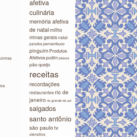
afetiva
culinária
memória afetiva
de natal
milho
minas gerais
natal
pernambuco
paraíba
pinguim
Produtos
Afetivos
pudim
ozinhas
páscoa
pão
queijo
receitas
recordações
iva
rio de
restaurantes
janeiro
rio grande do sul
salgados
santo antônio
são paulo
tv
utensílios