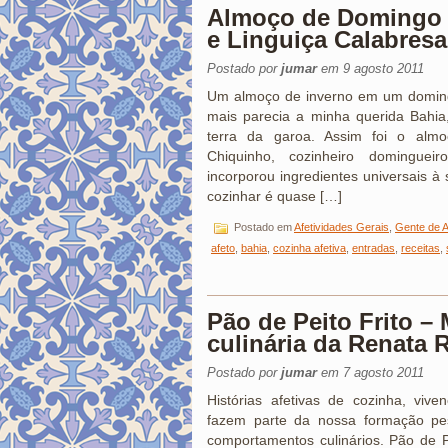
Almoço de Domingo 
e Linguiça Calabres
Postado por
jumar
em 9 agosto 2011
Um almoço de inverno em um doming
mais parecia a minha querida Bahia,
terra da garoa. Assim foi o alm
Chiquinho, cozinheiro domingue
incorporou ingredientes universais à
cozinhar é quase […]
Postado em
Afetividades Gerais
,
Gente de A
afeto
,
bahia
,
cozinha afetiva
,
entradas
,
receitas
,
Pão de Peito Frito – 
culinária da Renata 
Postado por
jumar
em 7 agosto 2011
Histórias afetivas de cozinha, viv
fazem parte da nossa formação pe
comportamentos culinários. Pão de Pei