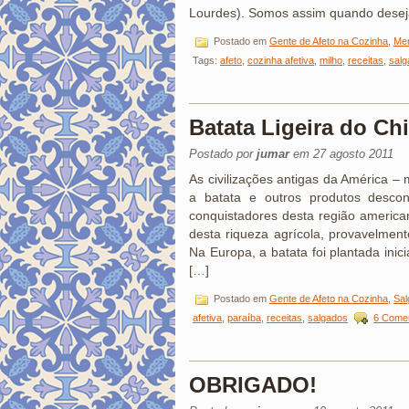
Lourdes). Somos assim quando dese
Postado em
Gente de Afeto na Cozinha
,
Mem
Tags:
afeto
,
cozinha afetiva
,
milho
,
receitas
,
salg
Batata Ligeira do Ch
Postado por
jumar
em 27 agosto 2011
As civilizações antigas da América – 
a batata e outros produtos desco
conquistadores desta região american
desta riqueza agrícola, provavelmen
Na Europa, a batata foi plantada inici
[…]
Postado em
Gente de Afeto na Cozinha
,
Sal
afetiva
,
paraíba
,
receitas
,
salgados
6 Comen
OBRIGADO!