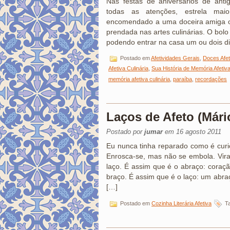
Nas festas de aniversários de anti
todas as atenções, estrela mai
encomendado a uma doceira amiga ou
prendada nas artes culinárias. O bolo
podendo entrar na casa um ou dois d
Postado em
Afetividades Gerais
,
Doces Afet
Afetiva Culinária
,
Sua História de Memória Afetiva
memória afetiva culinária
,
paraíba
,
recordações
Laços de Afeto (Mári
Postado por
jumar
em 16 agosto 2011
Eu nunca tinha reparado como é curi
Enrosca-se, mas não se embola. Vira, 
laço. É assim que é o abraço: coraç
braço. É assim que é o laço: um abraç
[…]
Postado em
Cozinha Literária Afetiva
T