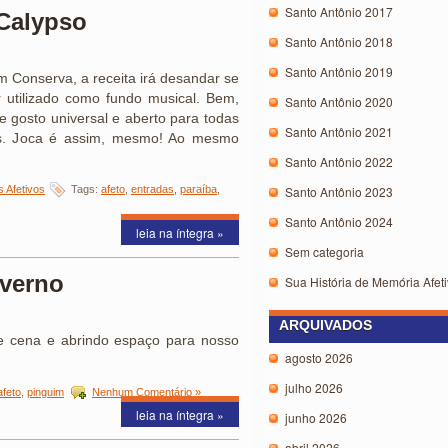
Santo Antônio 2017
Calypso
Santo Antônio 2018
Santo Antônio 2019
 Conserva, a receita irá desandar se
 utilizado como fundo musical. Bem,
Santo Antônio 2020
e gosto universal e aberto para todas
Santo Antônio 2021
rais. Joca é assim, mesmo! Ao mesmo
]
Santo Antônio 2022
 Afetivos
Tags:
afeto
,
entradas
,
paraíba
,
Santo Antônio 2023
Santo Antônio 2024
leia na íntegra »
Sem categoria
nverno
Sua História de Memória Afeti
ARQUIVADOS
e cena e abrindo espaço para nosso
agosto 2026
julho 2026
afeto
,
pinguim
Nenhum Comentário »
leia na íntegra »
junho 2026
abril 2026