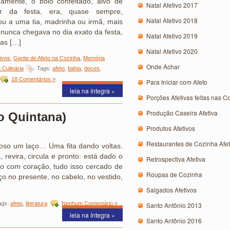
gamente, o bolo confeitado, alvo de
Natal Afetivo 2017
or da festa, era, quase sempre,
Natal Afetivo 2018
 a uma tia, madrinha ou irmã, mais
 nunca chegava no dia exato da festa,
Natal Afetivo 2019
ias […]
Natal Afetivo 2020
ivos
,
Gente de Afeto na Cozinha
,
Memória
Onde Achar
 Culinária
Tags:
afeto
,
bahia
,
doces
,
18 Comentários »
Para Iniciar com Afeto
leia na íntegra »
Porções Afetivas feitas nas C
Produção Caseira Afetiva
o Quintana)
Produtos Afetivos
Restaurantes de Cozinha Afet
oso um laço… Uma fita dando voltas.
revira, circula e pronto: está dado o
Retrospectiva Afetiva
ão com coração, tudo isso cercado de
Roupas de Cozinha
o no presente, no cabelo, no vestido,
Salgados Afetivos
ags:
afeto
,
literatura
Nenhum Comentário »
Santo Antônio 2013
leia na íntegra »
Santo Antônio 2016