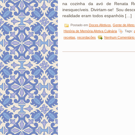
na cozinha da avó de Renata Ro
inesquecíveis. Divirtam-se! Sou desc
realidade eram todos espanhóis […]
Postado em
Doces Afetivos
,
Gente de Afeto
História de Memória Afetiva Culinária
Tags:
receitas
,
recordações
Nenhum Comentário