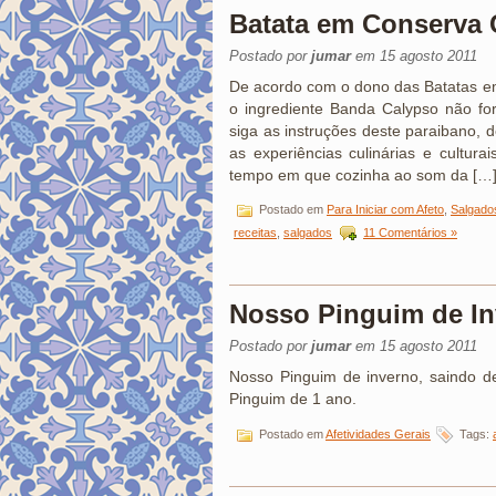
Batata em Conserva 
Postado por
jumar
em 15 agosto 2011
De acordo com o dono das Batatas em
o ingrediente Banda Calypso não for
siga as instruções deste paraibano, d
as experiências culinárias e cultu
tempo em que cozinha ao som da […
Postado em
Para Iniciar com Afeto
,
Salgados
receitas
,
salgados
11 Comentários »
Nosso Pinguim de I
Postado por
jumar
em 15 agosto 2011
Nosso Pinguim de inverno, saindo d
Pinguim de 1 ano.
Postado em
Afetividades Gerais
Tags: