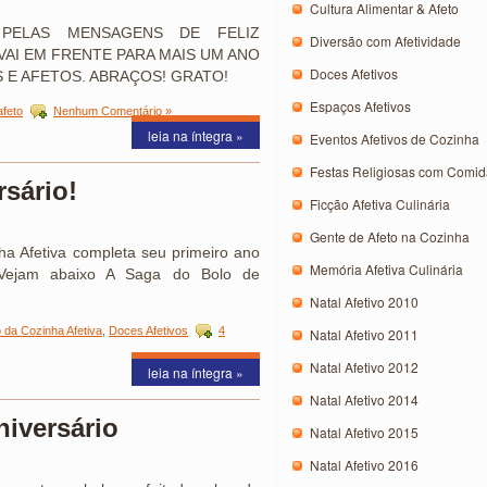
Cultura Alimentar & Afeto
PELAS MENSAGENS DE FELIZ
Diversão com Afetividade
 VAI EM FRENTE PARA MAIS UM ANO
Doces Afetivos
S E AFETOS. ABRAÇOS! GRATO!
Espaços Afetivos
afeto
Nenhum Comentário »
leia na íntegra »
Eventos Afetivos de Cozinha
Festas Religiosas com Comida
rsário!
Ficção Afetiva Culinária
Gente de Afeto na Cozinha
ha Afetiva completa seu primeiro ano
Memória Afetiva Culinária
 Vejam abaixo A Saga do Bolo de
Natal Afetivo 2010
o da Cozinha Afetiva
,
Doces Afetivos
4
Natal Afetivo 2011
Natal Afetivo 2012
leia na íntegra »
Natal Afetivo 2014
niversário
Natal Afetivo 2015
Natal Afetivo 2016