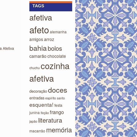
TAGS
afetiva
afeto
alemanha
amigos
arroz
bahia
bolos
 Afetiva
camarão
chocolate
cozinha
chuchu
afetiva
doces
decoração
entradas
espírito santo
esquenta!
festa
frango
junina
ficção
literatura
japão
memória
macarrão