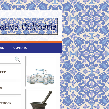
AS
CONTATO
FEED!
R!
ACEBOOK