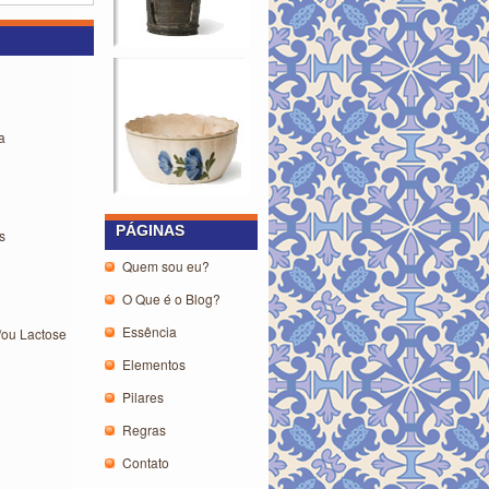
a
PÁGINAS
s
Quem sou eu?
O Que é o Blog?
Essência
/ou Lactose
Elementos
Pilares
Regras
Contato