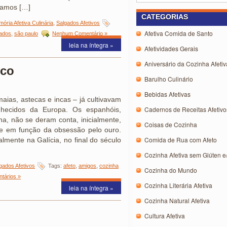
jamos […]
CATEGORIAS
ória Afetiva Culinária
,
Salgados Afetivos
Afetiva Comida de Santo
ados
,
são paulo
Nenhum Comentário »
leia na íntegra »
Afetividades Gerais
Aniversário da Cozinha Afetiv
ico
Barulho Culinário
Bebidas Afetivas
maias, astecas e incas – já cultivavam
Cadernos de Receitas Afetivo
nhecidos da Europa. Os espanhóis,
a, não se deram conta, inicialmente,
Coisas de Cozinha
te em função da obsessão pelo ouro.
Comida de Rua com Afeto
almente na Galícia, no final do século
Cozinha Afetiva sem Glúten e
gados Afetivos
Tags:
afeto
,
amigos
,
cozinha
Cozinha do Mundo
tários »
Cozinha Literária Afetiva
leia na íntegra »
Cozinha Natural Afetiva
Cultura Afetiva