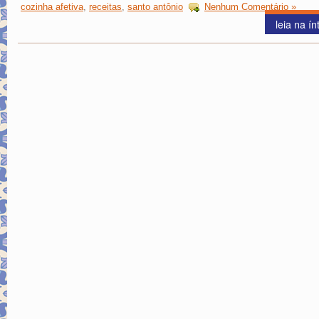
cozinha afetiva
,
receitas
,
santo antônio
Nenhum Comentário »
leia na ín