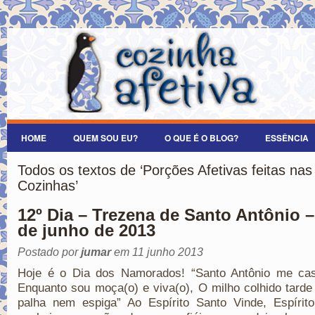
HOME
QUEM SOU EU?
O QUE É O BLOG?
ESSÊNCIA
Todos os textos de ‘Porções Afetivas feitas nas
Cozinhas’
12º Dia – Trezena de Santo Antônio –
de junho de 2013
Postado por
jumar
em 11 junho 2013
Hoje é o Dia dos Namorados! “Santo Antônio me ca
Enquanto sou moça(o) e viva(o), O milho colhido tard
palha nem espiga” Ao Espírito Santo Vinde, Espírito