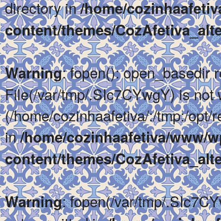
directory in
/home/cozinhaafeti
content/themes/CozAfetiva_alte
: fopen(): open_basedir re
Warning
File(/var/tmp/.SIc7CYwgY) is not w
(/home/cozinhaafetiva/:/tmp:/opt/re
in
/home/cozinhaafetiva/www/w
content/themes/CozAfetiva_alte
: fopen(/var/tmp/.SIc7CY
Warning