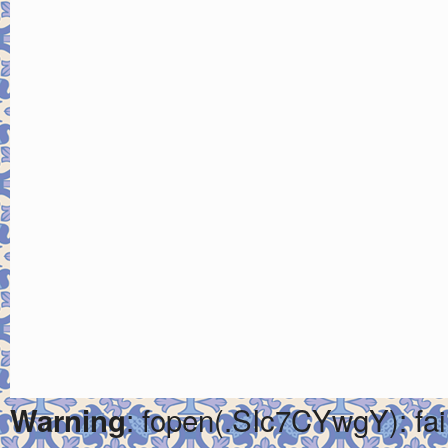
: fopen(.SIc7CYwgY): fai
Warning