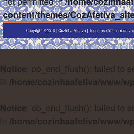
not permitted in
/home/cozinhaa
content/themes/CozAfetiva_alte
Copyright ©2010 | Cozinha Afetiva | Todos os direitos reserv
Powered by
| Designed by:
Free MMO 
WordPress
: ob_end_flush(): failed to 
Notice
in
/home/cozinhaafetiva/www/wp
: ob_end_flush(): failed to 
Notice
in
/home/cozinhaafetiva/www/wp