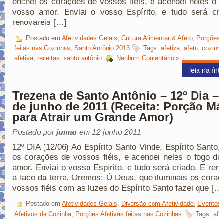
enchei os corações de vossos fiéis, e acendei neles o
vosso amor. Enviai o vosso Espírito, e tudo será cr
renovareis […]
Postado em
Afetividades Gerais
,
Cultura Alimentar & Afeto
,
Porções
feitas nas Cozinhas
,
Santo Antônio 2013
Tags:
afetiva
,
afeto
,
cozin
afetiva
,
receitas
,
santo antônio
Nenhum Comentário »
leia na ín
Trezena de Santo Antônio – 12º Dia –
de junho de 2011 (Receita: Porção M
para Atrair um Grande Amor)
Postado por
jumar
em 12 junho 2011
12º DIA (12/06) Ao Espírito Santo Vinde, Espírito Santo
os corações de vossos fiéis, e acendei neles o fogo 
amor. Enviai o vosso Espírito, e tudo será criado. E re
a face da terra. Oremos: Ó Deus, que iluminais os cor
vossos fiéis com as luzes do Espírito Santo fazei que [
Postado em
Afetividades Gerais
,
Diversão com Afetividade
,
Evento
Afetivos de Cozinha
,
Porções Afetivas feitas nas Cozinhas
Tags:
af