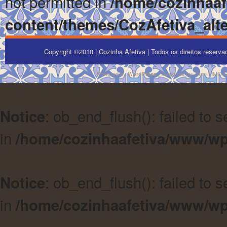
not permitted in
/home/cozinhaa
content/themes/CozAfetiva_alte
Copyright ©2010 | Cozinha Afetiva | Todos os direitos reserv
Powered by
| Designed by:
Free MMO 
WordPress
: ob_end_flush(): failed to 
Notice
in
/home/cozinhaafetiva/www/wp
: ob_end_flush(): failed to 
Notice
in
/home/cozinhaafetiva/www/wp