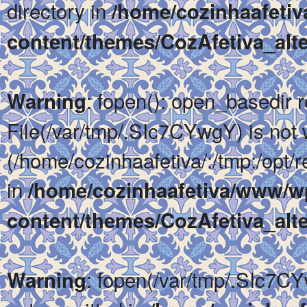
directory in
/home/cozinhaafeti
content/themes/CozAfetiva_alte
: fopen(): open_basedir re
Warning
File(/var/tmp/.SIc7CYwgY) is not w
(/home/cozinhaafetiva/:/tmp:/opt/re
in
/home/cozinhaafetiva/www/w
content/themes/CozAfetiva_alte
: fopen(/var/tmp/.SIc7CY
Warning