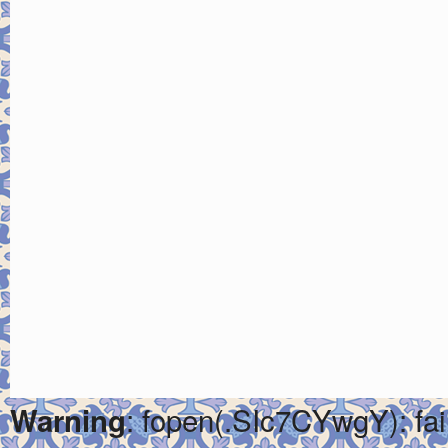
: fopen(.SIc7CYwgY): fai
Warning