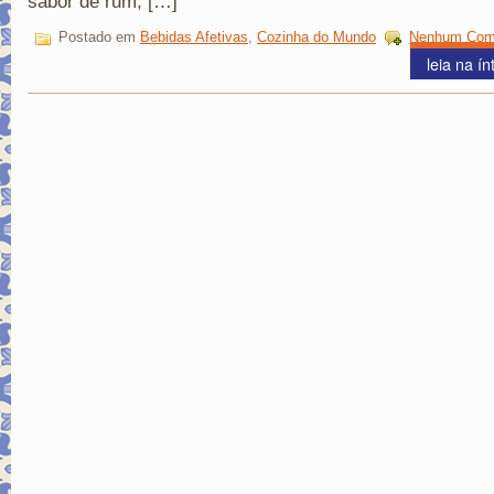
sabor de rum, […]
Postado em
Bebidas Afetivas
,
Cozinha do Mundo
Nenhum Come
leia na ín