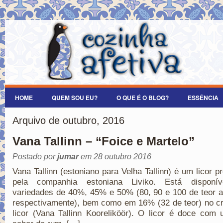
HOME
QUEM SOU EU?
O QUE É O BLOG?
ESSÊNCIA
Arquivo de outubro, 2016
Vana Tallinn – “Foice e Martelo”
Postado por
jumar
em 28 outubro 2016
Vana Tallinn (estoniano para Velha Tallinn) é um licor p
pela companhia estoniana Liviko. Está disponí
variedades de 40%, 45% e 50% (80, 90 e 100 de teor a
respectivamente), bem como em 16% (32 de teor) no c
licor (Vana Tallinn Kooreliköör). O licor é doce com